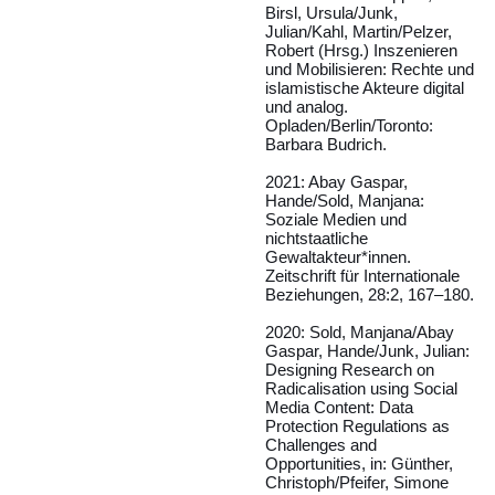
Birsl, Ursula/Junk,
Julian/Kahl, Martin/Pelzer,
Robert (Hrsg.) Inszenieren
und Mobilisieren: Rechte und
islamistische Akteure digital
und analog.
Opladen/Berlin/Toronto:
Barbara Budrich.
2021: Abay Gaspar,
Hande/Sold, Manjana:
Soziale Medien und
nichtstaatliche
Gewaltakteur*innen.
Zeitschrift für Internationale
Beziehungen, 28:2, 167–180.
2020: Sold, Manjana/Abay
Gaspar, Hande/Junk, Julian:
Designing Research on
Radicalisation using Social
Media Content: Data
Protection Regulations as
Challenges and
Opportunities, in: Günther,
Christoph/Pfeifer, Simone