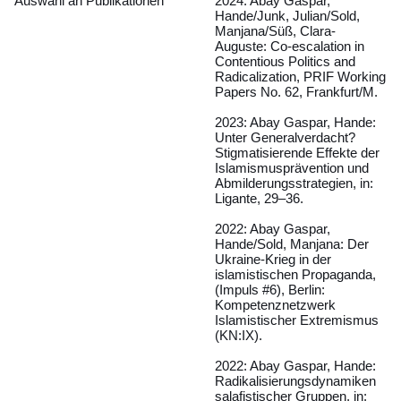
Auswahl an Publikationen
2024: Abay Gaspar,
Hande/Junk, Julian/Sold,
Manjana/Süß, Clara-
Auguste: Co-escalation in
Contentious Politics and
Radicalization, PRIF Working
Papers No. 62, Frankfurt/M.
2023: Abay Gaspar, Hande:
Unter Generalverdacht?
Stigmatisierende Effekte der
Islamismusprävention und
Abmilderungsstrategien, in:
Ligante, 29–36.
2022: Abay Gaspar,
Hande/Sold, Manjana: Der
Ukraine-Krieg in der
islamistischen Propaganda,
(Impuls #6), Berlin:
Kompetenznetzwerk
Islamistischer Extremismus
(KN:IX).
2022: Abay Gaspar, Hande:
Radikalisierungsdynamiken
salafistischer Gruppen, in: