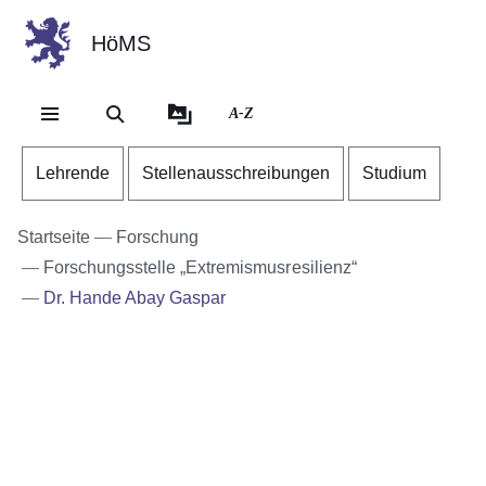
HöMS
Direkt zum Kopf der Se
Direkt zum Inhalt
Direkt zum Fuß der Sei
A-Z
Lehrende
Stellenausschreibungen
Studium
Startseite
Forschung
Forschungsstelle „Extremismusresilienz“
Dr. Hande Abay Gaspar