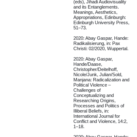
(eds), Jihadi Audiovisuality
and its Entanglements.
Meanings, Aesthetics,
Appropriations, Edinburgh:
Edinburgh University Press,
51–73.
2020: Abay Gaspar, Hande:
Radikalisierung, in: Pax
Christi: 02/2020, Wuppertal.
2020: Abay Gaspar,
Hande/Daase,
Christopher/Deitelhoff,
Nicole/Junk, Julian/Sold,
Manjana: Radicalization and
Political Violence –
Challenges of
Conceptualizing and
Researching Origins,
Processes and Politics of
Illiberal Beliefs, in:
International Journal for
Conflict and Violence, 14:2,
1–18.
2020: Abay Gaspar, Hande: