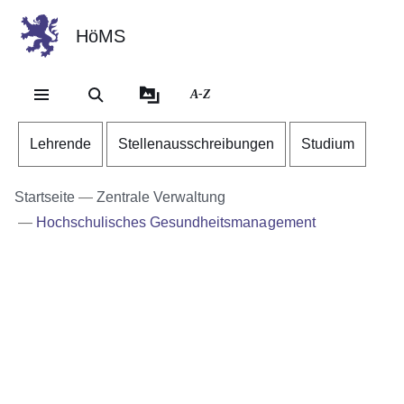
HöMS
Direkt zum Kopf der Se
Direkt zum Inhalt
Direkt zum Fuß der Sei
A-Z
Lehrende
Stellenausschreibungen
Studium
Startseite
Zentrale Verwaltung
Hochschulisches Gesundheitsmanagement