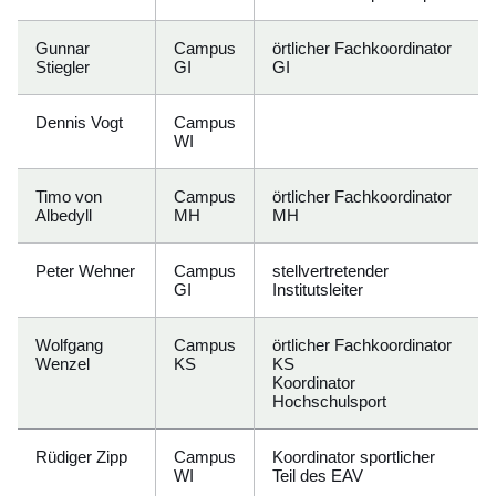
Gunnar
Campus
örtlicher Fachkoordinator
Stiegler
GI
GI
Dennis Vogt
Campus
WI
Timo von
Campus
örtlicher Fachkoordinator
Albedyll
MH
MH
Peter Wehner
Campus
stellvertretender
GI
Institutsleiter
Wolfgang
Campus
örtlicher Fachkoordinator
Wenzel
KS
KS
Koordinator
Hochschulsport
Rüdiger Zipp
Campus
Koordinator sportlicher
WI
Teil des EAV