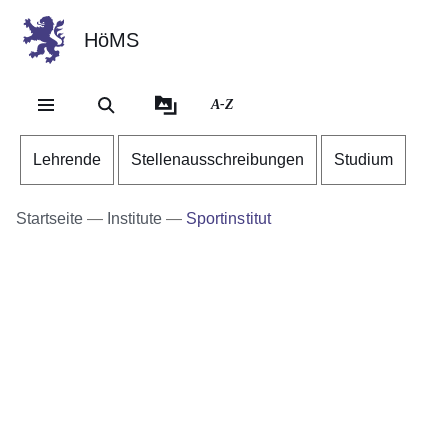
HöMS
Direkt zum Kopf der Se
Direkt zum Inhalt
Direkt zum Fuß der Sei
A-Z
Lehrende
Stellenausschreibungen
Studium
Startseite
Institute
Sportinstitut