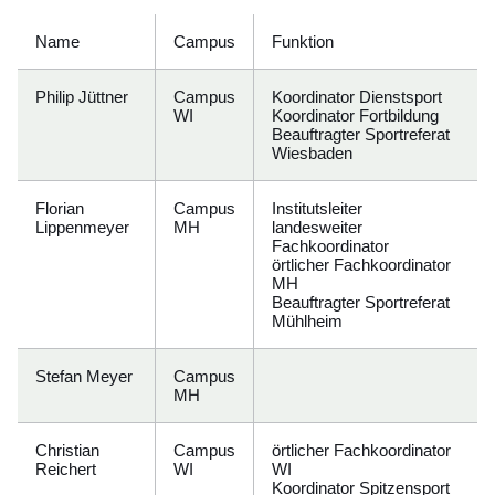
Name
Campus
Funktion
Philip Jüttner
Campus
Koordinator Dienstsport
WI
Koordinator Fortbildung
Beauftragter Sportreferat
Wiesbaden
Florian
Campus
Institutsleiter
Lippenmeyer
MH
landesweiter
Fachkoordinator
örtlicher Fachkoordinator
MH
Beauftragter Sportreferat
Mühlheim
Stefan Meyer
Campus
MH
Christian
Campus
örtlicher Fachkoordinator
Reichert
WI
WI
Koordinator Spitzensport