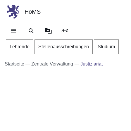
HöMS
Direkt zum Kopf der Se
Direkt zum Inhalt
Direkt zum Fuß der Sei
A-Z
Lehrende
Stellenausschreibungen
Studium
Startseite
Zentrale Verwaltung
Justiziariat