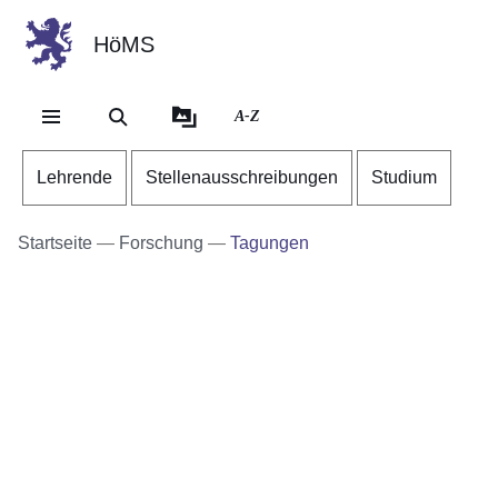
HöMS
Direkt zum Kopf der Se
Direkt zum Inhalt
Direkt zum Fuß der Sei
A-Z
Lehrende
Stellenausschreibungen
Studium
Startseite
Forschung
Tagungen