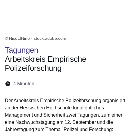
© NicoElNino - stock.adobe.com
Tagungen
Arbeitskreis Empirische
Polizeiforschung
Lesedauer:
4 Minuten
Öffnet sich in einem neuen Fenster
Öffnet sich in einem neuen Fenster
Öffnet sich in einem neuen Fenste
Öffnet sich in einem neuen Fe
Öffnet sich in einem neu
Der Arbeitskreis Empirische Polizeiforschung organisiert
an der Hessischen Hochschule für öffentliches
Management und Sicherheit zwei Tagungen, zum einen
eine Nachwuchstagung am 12. September und die
Jahrestagung zum Thema "Polizei und Forschung: