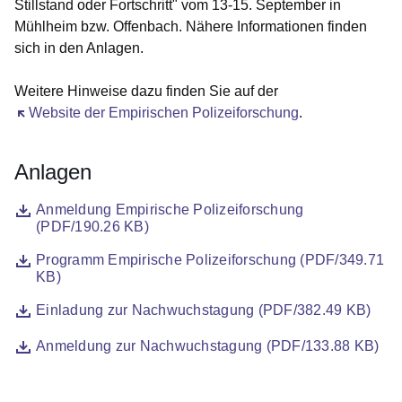
Stillstand oder Fortschritt" vom 13-15. September in
Mühlheim bzw. Offenbach. Nähere Informationen finden
sich in den Anlagen.
Weitere Hinweise dazu finden Sie auf der
Öffnet sich in einem neuen Fenster
Website der Empirischen Polizeiforschung
.
Anlagen
Datei
Öffnet sich in einem neuen Fenster
Anmeldung Empirische Polizeiforschung
(PDF/190.26 KB)
Datei
Öffnet sich in einem neuen Fenster
Programm Empirische Polizeiforschung (PDF/349.71
KB)
Datei
Öffnet sich in einem neuen Fenster
Einladung zur Nachwuchstagung (PDF/382.49 KB)
Datei
Öffnet sich in einem neuen Fenster
Anmeldung zur Nachwuchstagung (PDF/133.88 KB)