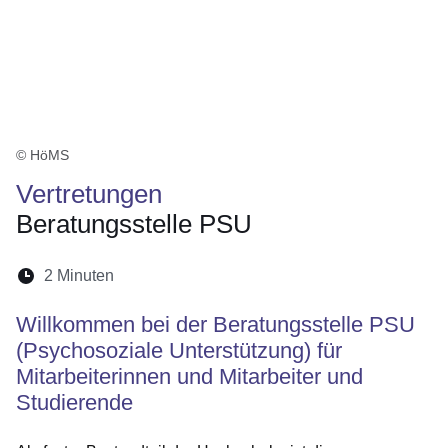
© HöMS
Vertretungen
Beratungsstelle PSU
Lesedauer:
2 Minuten
Öffnet sich in einem neuen Fenster
Öffnet sich in einem neuen Fenster
Öffnet sich in einem neuen Fenste
Öffnet sich in einem neuen Fe
Öffnet sich in einem neu
Willkommen bei der
Beratungsstelle PSU
(Psychosoziale Unterstützung)
für
Mitarbeiterinnen und Mitarbeiter und
Studierende