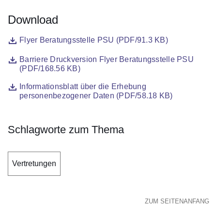
Download
Datei
Öffnet sich in einem neuen Fenster
Flyer Beratungsstelle PSU (PDF/91.3 KB)
Datei
Öffnet sich in einem neuen Fenster
Barriere Druckversion Flyer Beratungsstelle PSU
(PDF/168.56 KB)
Datei
Öffnet sich in einem neuen Fenster
Informationsblatt über die Erhebung
personenbezogener Daten (PDF/58.18 KB)
Schlagworte zum Thema
Vertretungen
ZUM SEITENANFANG