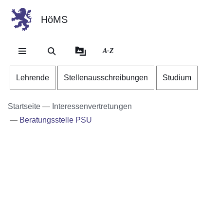
HöMS
Direkt zum Kopf der Se
Direkt zum Inhalt
Direkt zum Fuß der Sei
A-Z
Lehrende
Stellenausschreibungen
Studium
Startseite
Interessenvertretungen
Beratungsstelle PSU