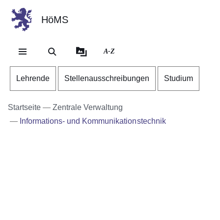
HöMS
Direkt zum Kopf der Se
Direkt zum Inhalt
Direkt zum Fuß der Sei
A-Z
Lehrende
Stellenausschreibungen
Studium
Startseite
Zentrale Verwaltung
Informations- und Kommunikationstechnik