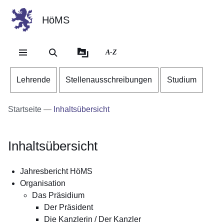
HöMS
Direkt zum Kopf der Se
Direkt zum Inhalt
Direkt zum Fuß der Sei
A-Z
Lehrende
Stellenausschreibungen
Studium
Startseite
Inhaltsübersicht
Inhaltsübersicht
Jahresbericht HöMS
Organisation
Das Präsidium
Der Präsident
Die Kanzlerin / Der Kanzler