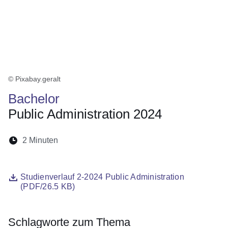
© Pixabay.geralt
Bachelor
Public Administration 2024
Lesedauer:
2 Minuten
Öffnet sich in einem neuen Fenster
Öffnet sich in einem neuen Fenster
Öffnet sich in einem neuen Fenste
Öffnet sich in einem neuen Fe
Öffnet sich in einem neu
Datei
Öffnet sich in einem neuen Fenster
Studienverlauf 2-2024 Public Administration
(PDF/26.5 KB)
Schlagworte zum Thema