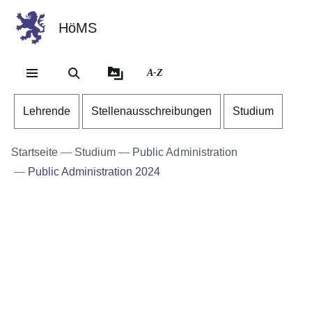
HöMS
Direkt zum Kopf der Se
Direkt zum Inhalt
Direkt zum Fuß der Sei
A-Z
Lehrende
Stellenausschreibungen
Studium
Startseite
Studium
Public Administration
Public Administration 2024