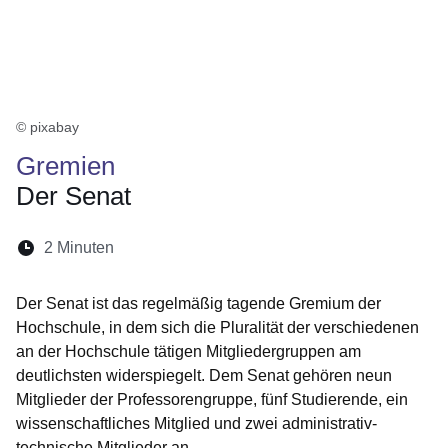
© pixabay
Gremien
Der Senat
Lesedauer:
2 Minuten
Öffnet sich in einem neuen Fenster
Öffnet sich in einem neuen Fenster
Öffnet sich in einem neuen Fenste
Öffnet sich in einem neuen Fe
Öffnet sich in einem neu
Der Senat ist das regelmäßig tagende Gremium der
Hochschule, in dem sich die Pluralität der verschiedenen
an der Hochschule tätigen Mitgliedergruppen am
deutlichsten widerspiegelt. Dem Senat gehören neun
Mitglieder der Professorengruppe, fünf Studierende, ein
wissenschaftliches Mitglied und zwei administrativ-
technische Mitglieder an.