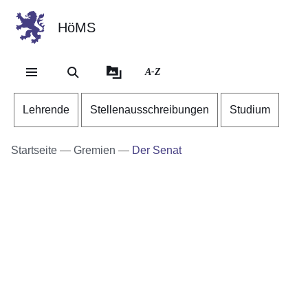
HöMS
Direkt zum Kopf der Se
Direkt zum Inhalt
Direkt zum Fuß der Sei
A-Z
Lehrende
Stellenausschreibungen
Studium
Startseite
Gremien
Der Senat