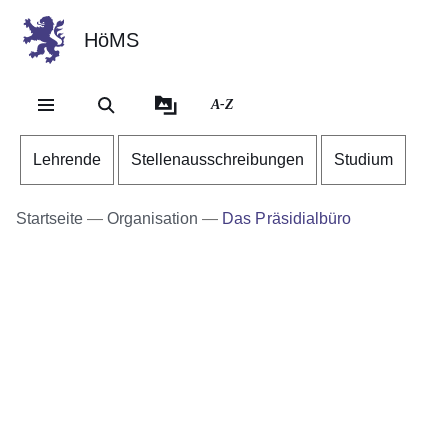
HöMS
Direkt zum Kopf der Se
Direkt zum Inhalt
Direkt zum Fuß der Sei
A-Z
Lehrende
Stellenausschreibungen
Studium
Startseite
Organisation
Das Präsidialbüro