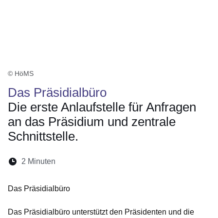
© HöMS
Das Präsidialbüro
Die erste Anlaufstelle für Anfragen
an das Präsidium und zentrale
Schnittstelle.
Lesedauer:
2 Minuten
Öffnet sich in einem neuen Fenster
Öffnet sich in einem neuen Fenster
Öffnet sich in einem neuen Fenste
Öffnet sich in einem neuen Fe
Öffnet sich in einem neu
Das Präsidialbüro
Das Präsidialbüro unterstützt den Präsidenten und die