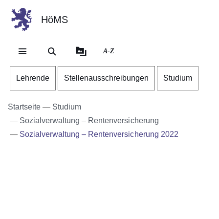
HöMS
Direkt zum Kopf der Se
Direkt zum Inhalt
Direkt zum Fuß der Sei
A-Z
Lehrende
Stellenausschreibungen
Studium
Startseite
Studium
Sozialverwaltung – Rentenversicherung
Sozialverwaltung – Rentenversicherung 2022