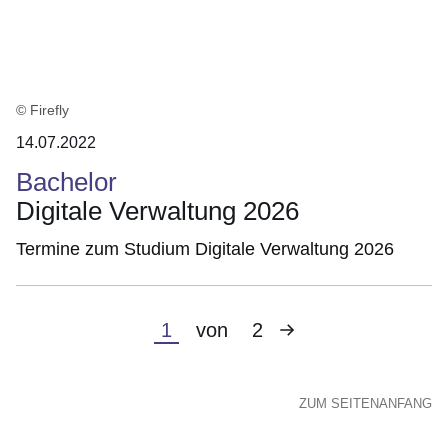
© Firefly
14.07.2022
Bachelor
Digitale Verwaltung 2026
Termine zum Studium Digitale Verwaltung 2026
Nächste
Aktuelle
1
von
2
Seite
Seite
ZUM SEITENANFANG