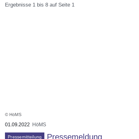
Ergebnisse 1 bis 8 auf Seite 1
:13
Ergebnisse:Ergebnisse
1
bis
8
auf
Seite
1
© HöMS
01.09.2022
HöMS
Pressemeldung
Pressemitteilung