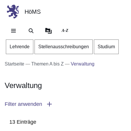
HöMS
Direkt zum Kopf der Se
Direkt zum Inhalt
Direkt zum Fuß der Sei
A-Z
Lehrende
Stellenausschreibungen
Studium
Startseite
Themen A bis Z
Verwaltung
Verwaltung
Filter anwenden
13 Einträge