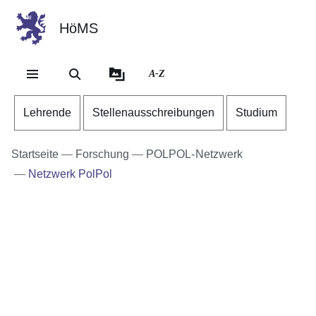
HöMS
Direkt zum Kopf der Se
Direkt zum Inhalt
Direkt zum Fuß der Sei
A-Z
Lehrende
Stellenausschreibungen
Studium
Startseite
Forschung
POLPOL-Netzwerk
Netzwerk PolPol