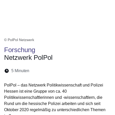
© PolPol Netzwerk
Forschung
Netzwerk PolPol
Lesedauer:
5 Minuten
Öffnet sich in einem neuen Fenster
Öffnet sich in einem neuen Fenster
Öffnet sich in einem neuen Fenste
Öffnet sich in einem neuen Fe
Öffnet sich in einem neu
PolPol – das Netzwerk Politikwissenschaft und Polizei
Hessen ist eine Gruppe von ca. 40
Politikwissenschaftlerinnen und -wissenschaftlern, die
Rund um die hessische Polizei arbeiten und sich seit
Oktober 2020 regelmäßig zu unterschiedlichen Themen