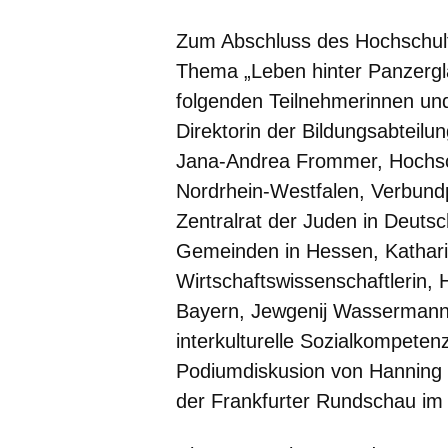
Zum Abschluss des Hochschul
Thema „Leben hinter Panzergla
folgenden Teilnehmerinnen und
Direktorin der Bildungsabteilu
Jana-Andrea Frommer,
Hochsc
Nordrhein-Westfalen, Verbund
Zentralrat der Juden in Deuts
Gemeinden in Hessen,
Kathar
Wirtschaftswissenschaftlerin,
Bayern,
Jewgenij Wasserman
interkulturelle Sozialkompeten
Podiumdiskusion von
Hanning 
der Frankfurter Rundschau im