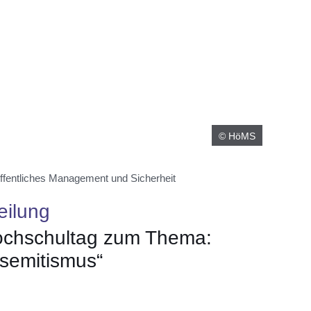
© HöMS
ffentliches Management und Sicherheit
eilung
ochschultag zum Thema:
isemitismus“
er
Fenster
euen Fenster
em neuen Fenster