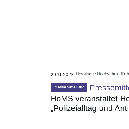
Hessische Hochschule für ö
29.11.2023
Pressemitt
Pressemitteilung
HöMS veranstaltet H
„Polizeialltag und Ant
Öffnet sich in einem neuen Fenster
Öffnet sich in einem neuen Fenst
Öffnet sich in einem neuen 
Öffnet sich in einem n
Öffnet sich in ein