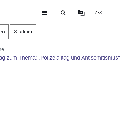
A-Z
eite
ite
gen
Studium
se
g zum Thema: „Polizeialltag und Antisemitismus“