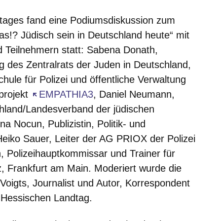
tages fand eine Podiumsdiskussion zum
s!? Jüdisch sein in Deutschland heute“ mit
 Teilnehmern statt:
Sabena Donath
,
ng des Zentralrats der Juden in Deutschland,
hule für Polizei und öffentliche Verwaltung
projekt
Öffnet sich in einem neuen Fenster
EMPATHIA3
,
Daniel Neumann,
chland/Landesverband der jüdischen
ina Nocun,
Publizistin, Politik- und
Heiko Sauer,
Leiter der AG PRIOX der Polizei
n,
Polizeihauptkommissar und Trainer für
z, Frankfurt am Main. Moderiert wurde die
Voigts
, Journalist und Autor, Korrespondent
 Hessischen Landtag.