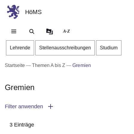
HöMS
Direkt zum Kopf der Se
Direkt zum Inhalt
Direkt zum Fuß der Sei
A-Z
Lehrende
Stellenausschreibungen
Studium
Startseite
Themen A bis Z
Gremien
Gremien
Filter anwenden
3 Einträge