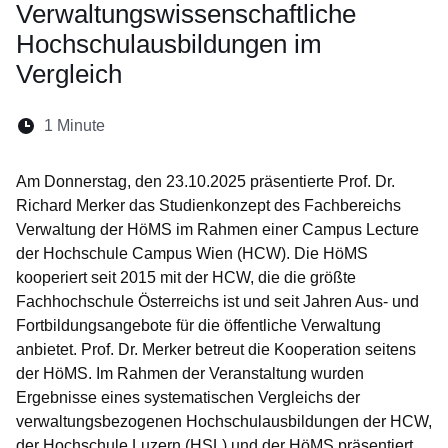
Verwaltungswissenschaftliche
Hochschulausbildungen im
Vergleich
Lesedauer:
1 Minute
Öffnet sich in einem neuen Fenster
Öffnet sich in einem neuen Fenster
Öffnet sich in einem neuen Fenster
Öffnet sich in einem neuen Fen
Öffnet sich in einem neuen
Am Donnerstag, den 23.10.2025 präsentierte Prof. Dr.
Richard Merker das Studienkonzept des Fachbereichs
Verwaltung der HöMS im Rahmen einer Campus Lecture
der Hochschule Campus Wien (HCW). Die HöMS
kooperiert seit 2015 mit der HCW, die die größte
Fachhochschule Österreichs ist und seit Jahren Aus- und
Fortbildungsangebote für die öffentliche Verwaltung
anbietet. Prof. Dr. Merker betreut die Kooperation seitens
der HöMS. Im Rahmen der Veranstaltung wurden
Ergebnisse eines systematischen Vergleichs der
verwaltungsbezogenen Hochschulausbildungen der HCW,
der Hochschule Luzern (HSL) und der HöMS präsentiert