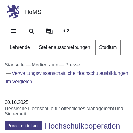
HöMS
Direkt zum Kopf der Se
Direkt zum Inhalt
Direkt zum Fuß der Sei
A-Z
Lehrende
Stellenausschreibungen
Studium
Startseite
Medienraum
Presse
Verwaltungswissenschaftliche Hochschulausbildungen
im Vergleich
30.10.2025
Hessische Hochschule für öffentliches Management und
Sicherheit
Hochschulkooperation
Pressemitteilung