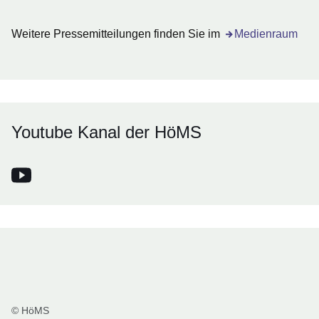
Weitere Pressemitteilungen finden Sie im
Medienraum
Youtube Kanal der HöMS
Youtube Kanal der HöMS
Öffnet sich in einem neuen Fenster
© HöMS