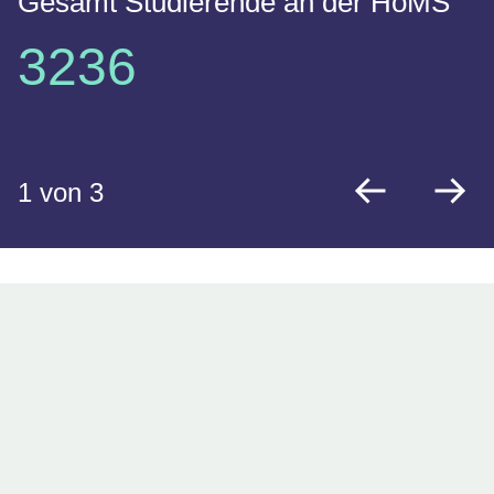
Gesamt Studierende an der HöMS
3236
1
von 3
zurück
vo