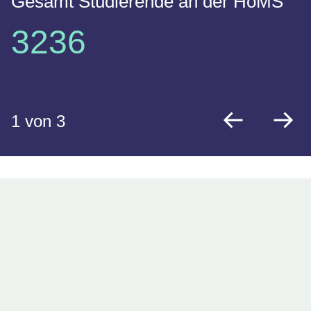
Gesamt Studierende an der HöMS
3236
1
von 3
zurück
vo