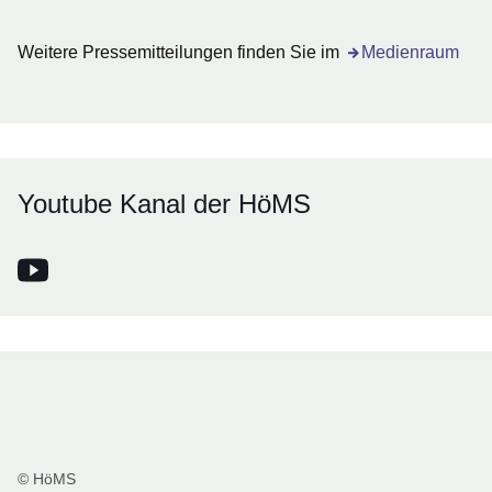
Weitere Pressemitteilungen finden Sie im
Medienraum
Youtube Kanal der HöMS
Youtube Kanal der HöMS
Öffnet sich in einem neuen Fenster
© HöMS