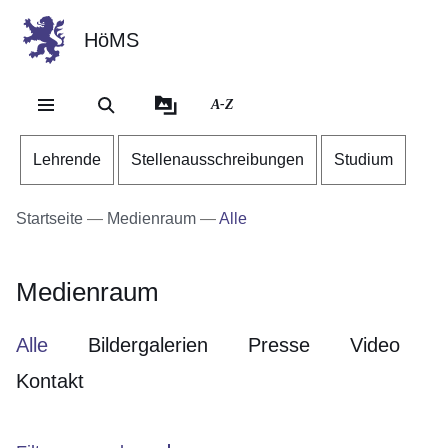
HöMS
Direkt zum Kopf der Se
Direkt zum Inhalt
Direkt zum Fuß der Sei
A-Z
Lehrende
Stellenausschreibungen
Studium
Startseite
Medienraum
Alle
Medienraum
Alle
Bildergalerien
Presse
Video
Kontakt