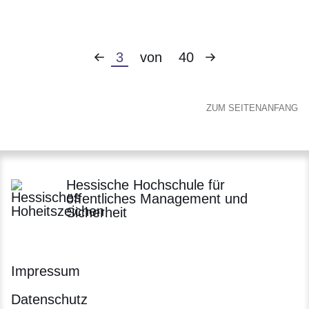
Vorherige
Nächste
Aktuelle
3
von
40
Seite
Seite
Seite
ZUM SEITENANFANG
Hessische Hochschule für
öffentliches Management und
Sicherheit
Impressum
Datenschutz