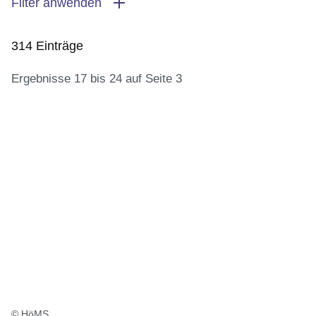
Filter anwenden
314 Einträge
Ergebnisse 17 bis 24 auf Seite 3
:314
Ergebnisse:Ergebnisse
17
bis
24
auf
Seite
3
© HöMS