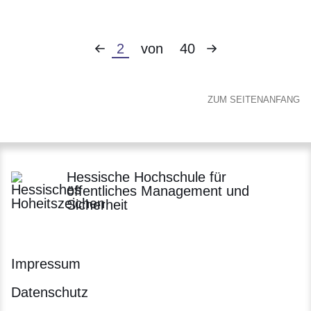
Vorherige
Nächste
Aktuelle
2
von
40
Seite
Seite
Seite
ZUM SEITENANFANG
Hessische Hochschule für
öffentliches Management und
Sicherheit
Impressum
Datenschutz