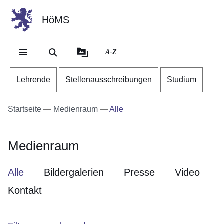
HöMS
Direkt zum Kopf der Se
Direkt zum Inhalt
Direkt zum Fuß der Sei
A-Z
Lehrende
Stellenausschreibungen
Studium
Startseite
Medienraum
Alle
Medienraum
Alle
Bildergalerien
Presse
Video
Kontakt