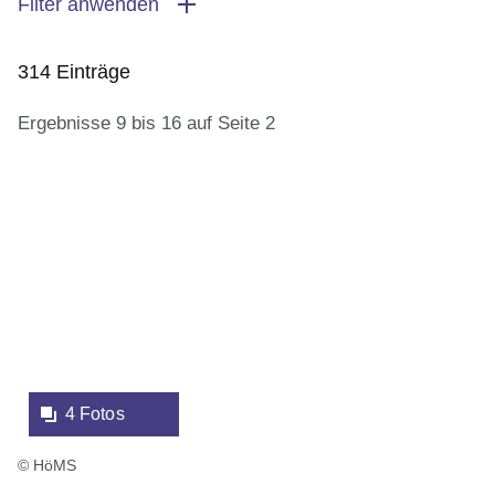
Filter anwenden
314 Einträge
Ergebnisse 9 bis 16 auf Seite 2
:314
Bildergalerie:4
Ergebnisse:Ergebnisse
Fotos:Öffnet
9
eine
bis
Lightbox:
16
auf
Seite
2
4 Fotos
© HöMS